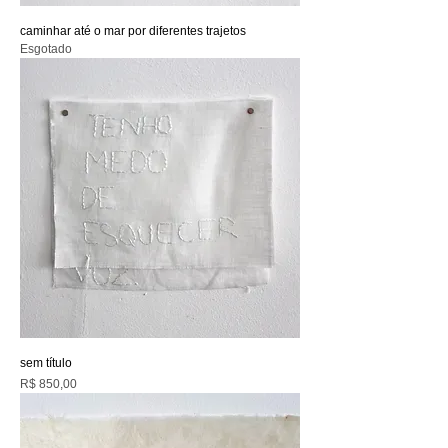
caminhar até o mar por diferentes trajetos
Esgotado
sem título
Preço
R$ 850,00