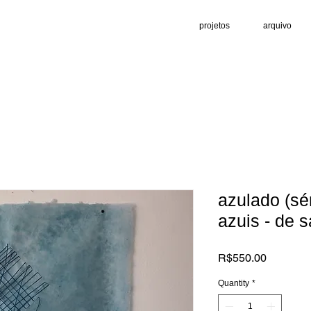
projetos
arquivo
azulado (sér
azuis - de 
Price
R$550.00
Quantity
*