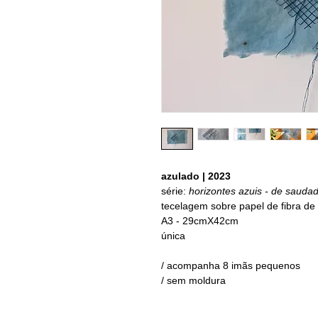
azulado | 2023
série:
horizontes azuis - de sauda
tecelagem sobre papel de fibra d
A3 - 29cmX42cm
única
/ acompanha 8 imãs pequenos
/ sem moldura