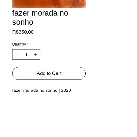
fazer morada no
sonho
Price
R$350.00
Quantity
*
Add to Cart
fazer morada no sonho | 2023
tecelagem sobre papel de fibra de
bananeira
A3 - 29cmX42cm
única
/ pode estar na vertical ou horizontal,
como desejar :)