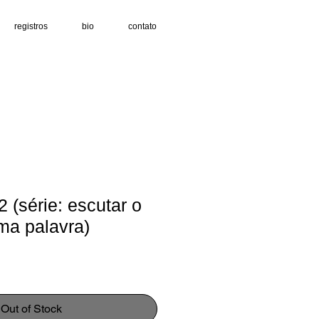
registros
bio
contato
2 (série: escutar o
ma palavra)
Out of Stock